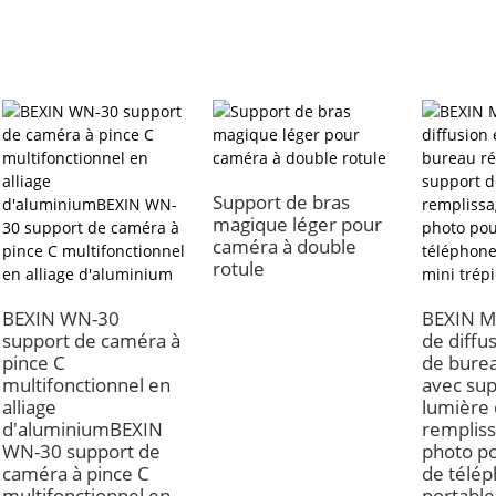
Support de bras
magique léger pour
caméra à double
rotule
BEXIN WN-30
BEXIN Mi
support de caméra à
de diffu
pince C
de burea
multifonctionnel en
avec sup
alliage
lumière
d'aluminiumBEXIN
rempliss
WN-30 support de
photo po
caméra à pince C
de télé
multifonctionnel en
portable