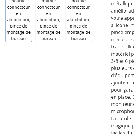
métalliqu
améliorati
votre appa
silicone i
pince emp
meilleure 
tranquillit
matériel p
3/8 et 6 p
plusieurs 
d’équipeme
ajoutent 
pour garan
en place. 
moniteurs
microphon
La rotule 
magique p
faciles du