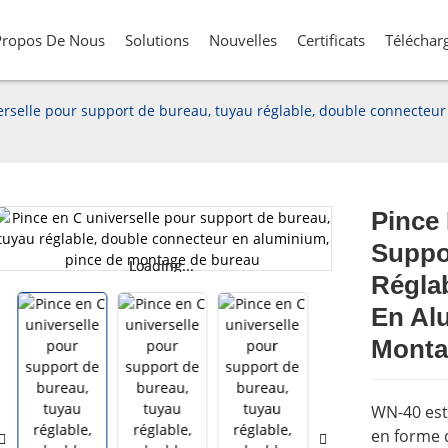
Propos De Nous
Solutions
Nouvelles
Certificats
Téléchar
erselle pour support de bureau, tuyau réglable, double connecteu
Pince 
Suppo
Loading...
Loading...
Régla
En Al
Monta
WN-40 est
en forme 