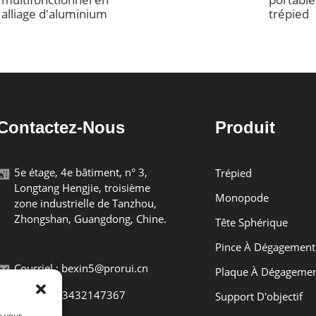
alliage d'aluminium
trépied
Contactez-Nous
Produit
5e étage, 4e bâtiment, n° 3,
Trépied
Longtang Hengjie, troisième
Monopode
zone industrielle de Tanzhou,
Zhongshan, Guangdong, Chine.
Tête Sphérique
Pince À Dégagement
Courriel : bexin5@prorui.cn
Plaque À Dégagemen
Tél : +8613432147367
Support D'objectif
e your