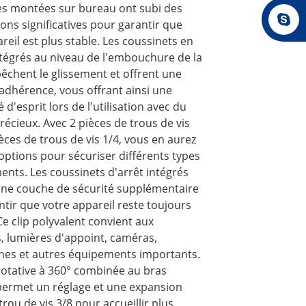
es montées sur bureau ont subi des
ons significatives pour garantir que
reil est plus stable. Les coussinets en
ntégrés au niveau de l'embouchure de la
êchent le glissement et offrent une
adhérence, vous offrant ainsi une
é d'esprit lors de l'utilisation avec du
récieux. Avec 2 pièces de trous de vis
ièces de trous de vis 1/4, vous en aurez
options pour sécuriser différents types
nts. Les coussinets d'arrêt intégrés
une couche de sécurité supplémentaire
tir que votre appareil reste toujours
Ce clip polyvalent convient aux
, lumières d'appoint, caméras,
es et autres équipements importants.
rotative à 360° combinée au bras
ermet un réglage et une expansion
 trou de vis 3/8 pour accueillir plus