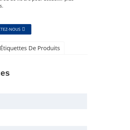
s.
TEZ-NOUS
Étiquettes De Produits
ues