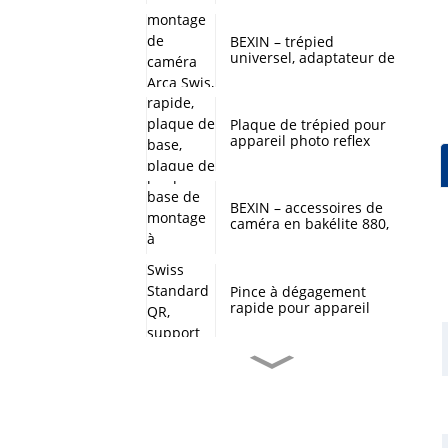
panoramique à 360
degrés, support de tête
de boule pour trépied
BEXIN – trépied
d'appareil photo
universel, adaptateur de
numérique DSLR
tête sphérique, plaque
de montage de caméra
Arca Swis, plaque à
dégagement rapide pour
Plaque de trépied pour
Benro sirui QZSD
appareil photo reflex
numérique, adaptateur
à dégagement rapide,
plaque de base, plaque
de montage pour
BEXIN – accessoires de
appareil photo reflex
caméra en bakélite 880,
numérique arca swiss,
plaque de base de
trépied à tête sphérique
montage à dégagement
rapide pour tête de
trépied YUNTENG 880,
Pince à dégagement
offre spéciale
rapide pour appareil
photo, Stock prêt, Arca
Swiss Standard QR,
support de trépied
Applicable pour appareil
BEXIN – trépied
photo numérique DSLR
universel, adaptateur de
SLR
tête sphérique, plaque
de montage de caméra
Arca Swis, plaque à