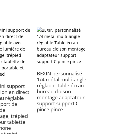
BEXIN personnalisé
1/4 métal multi-angle
réglable Table écran
ni support
bureau cloison
sion en direct
Trépied universel
montage adaptateur
u réglable
pour tablette et
support support C
port de
téléphone, suppo
pince pince
 de
de tablette pour
age, trépied
Smartphone, pin
ur tablette
avec trou de vis 
phone
1/4 pouces, supp
 et mini