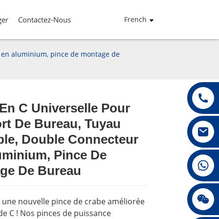
ger
Contactez-Nous
French
r en aluminium, pince de montage de
En C Universelle Pour
rt De Bureau, Tuyau
Loading...
Loading...
Loading...
Loading...
ble, Double Connecteur
uminium, Pince De
+86 13432147367
ge De Bureau
+86 13432147367
 une nouvelle pince de crabe améliorée
de C ! Nos pinces de puissance