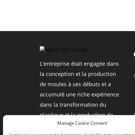
L'entreprise était engagée dans
la conception et la production
de moules à ses débuts et a
accumulé une riche expérience
dans la transformation du
plastique et la production de
Manage Cookie Consent
moules dans l'industrie du
Cookies give you a personalized experience. Cookie files help us to enhanc