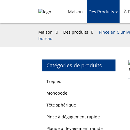
Maison
Des Produits
À 
Maison
Des produits
Pince en C univ
bureau
Catégories de produits
Loading...
Loading...
Trépied
Monopode
Tête sphérique
Pince à dégagement rapide
Plaque à dégagement rapide