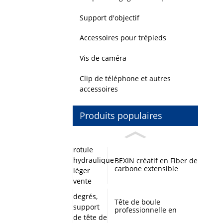
Support d'objectif
Accessoires pour trépieds
Vis de caméra
Clip de téléphone et autres
accessoires
Produits populaires
BEXIN créatif en Fiber de
carbone extensible
rotule hydraulique léger
vente chaude Mini
trépied pour
l'enregistrement
Tête de boule
professionnelle en
alliage d'aluminium