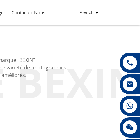
ger
Contactez-Nous
French
E BEXIN
 marque "BEXIN"
ne variété de photographies
 améliorés.
+86 13432147367
agement Rapide
+86 13432147367