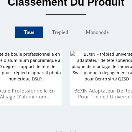
Classement Du Produit
Tous
Trépied
Monopode
N Appareil Photo En Alliage
Matériau En Alliage D'alum
D'aluminium DSLR...
Réglable Mo...
po De Téléphone De Caméra
otule Professionnelle En
Un Épais Coussinet De P
BEXIN Adaptateur De Ro
déo En Fibre De Carbone...
Alliage D'aluminium...
Antidérapant Est Équipé.
Pour Trépied Universel.