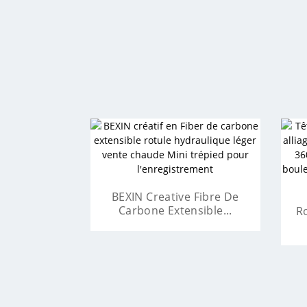
BEXI
BEXIN Creative Fibre De Carbone
BEXIN Creative Fibre De
Carbone Extensible...
Extensible...
BEXIN Photo Trépieds Selfie Stick
Tri
R
Mult...
Vi