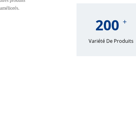
utres produits
améliorés.
200
+
Variété De Produits
Notre Histoire