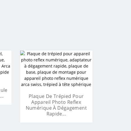
BEXIN Nouv
D'aluminium
inium
BEXIN Professi
Self
Trépied Pour Appareil Photo
BEXIN Vente En Gros OEM
Reflex Bexin En Alliage
Portable Lightwei ...
ied
tule
BEXIN 
D'aluminium...
..
..
Accessoir
Plaque De Trépied Pour
Pho
Appareil Photo Reflex
Numérique À Dégagement
Rapide...