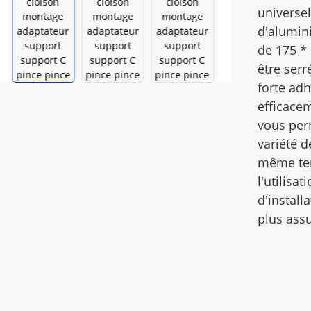
universel
d'alumini
de 175 * 
être ser
forte ad
efficace
vous per
variété d
même tem
l'utilisa
d'installa
plus assu