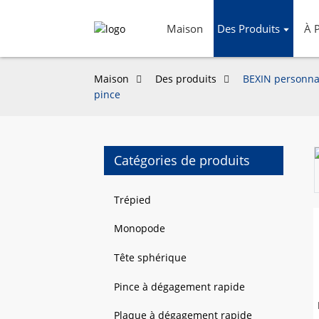
Maison
Des Produits
À 
Maison
Des produits
BEXIN personnal
pince
Catégories de produits
Loading...
Loading...
Trépied
Monopode
Tête sphérique
Pince à dégagement rapide
Plaque à dégagement rapide