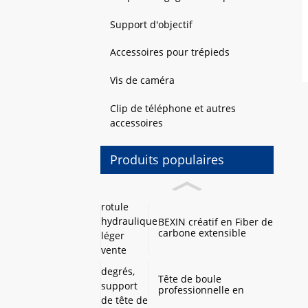
Support d'objectif
Accessoires pour trépieds
Vis de caméra
Clip de téléphone et autres
accessoires
Produits populaires
BEXIN créatif en Fiber de
carbone extensible
rotule hydraulique léger
vente chaude Mini
trépied pour
l'enregistrement
Tête de boule
professionnelle en
alliage d'aluminium