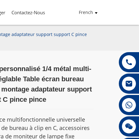
ger
Contactez-Nous
French
ntage adaptateur support support C pince
ersonnalisé 1/4 métal multi-
églable Table écran bureau
Loading...
Loading...
Loading...
Loading...
 montage adaptateur support
 C pince pince
+86 13432147367
ce multifonctionnelle universelle
+86 13432147367
de bureau à clip en C, accessoires
a de moniteur de lampe fixe