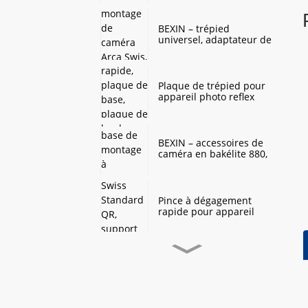
panoramique à 360
degrés, support de tête
de boule pour trépied
BEXIN – trépied
d'appareil photo
universel, adaptateur de
numérique DSLR
tête sphérique, plaque
de montage de caméra
Arca Swis, plaque à
dégagement rapide pour
Plaque de trépied pour
Benro sirui QZSD
appareil photo reflex
numérique, adaptateur
à dégagement rapide,
plaque de base, plaque
de montage pour
BEXIN – accessoires de
appareil photo reflex
caméra en bakélite 880,
numérique arca swiss,
plaque de base de
trépied à tête sphérique
montage à dégagement
rapide pour tête de
trépied YUNTENG 880,
Pince à dégagement
offre spéciale
rapide pour appareil
photo, Stock prêt, Arca
Swiss Standard QR,
support de trépied
Applicable pour appareil
BEXIN – trépied
photo numérique DSLR
universel, adaptateur de
SLR
tête sphérique, plaque
de montage de caméra
Arca Swis, plaque à