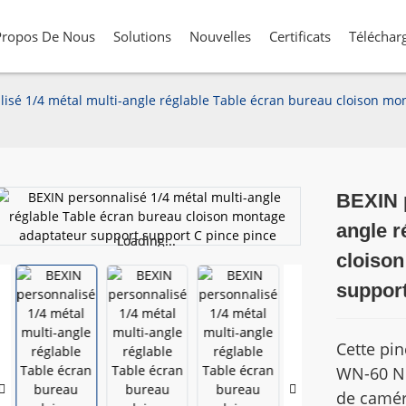
Propos De Nous
Solutions
Nouvelles
Certificats
Téléchar
isé 1/4 métal multi-angle réglable Table écran bureau cloison mo
BEXIN p
angle r
Loading...
Loading...
cloison
support
Cette pin
WN-60 N 
de camér