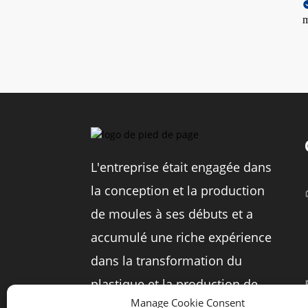
L'entreprise était engagée dans
la conception et la production
de moules à ses débuts et a
accumulé une riche expérience
dans la transformation du
plastique et la production de
Manage Cookie Consent
moules dans l'industrie du