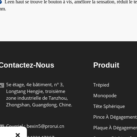
Le
en haut se trouve le bouton à vis, améliore la sensation, réduit le
mm.
Contactez-Nous
Produit
5e étage, 4e bâtiment, n° 3,
Trépied
Longtang Hengjie, troisième
Monopode
zone industrielle de Tanzhou,
Zhongshan, Guangdong, Chine.
Tête Sphérique
Pince À Dégagement
Courriel : bexin5@prorui.cn
Plaque À Dégagemen