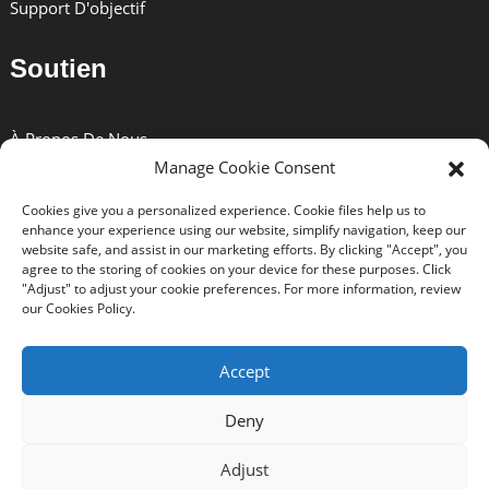
Support D'objectif
Durable
Soutien
Le modèle P204B est fabriqué en alliage d'aluminium de
haute qualité et possède une structure robuste, ce qui le
rend durable.
À Propos De Nous
Manage Cookie Consent
Solutions
Cookies give you a personalized experience. Cookie files help us to
Nouvelles
enhance your experience using our website, simplify navigation, keep our
website safe, and assist in our marketing efforts. By clicking "Accept", you
Certificats
agree to the storing of cookies on your device for these purposes. Click
"Adjust" to adjust your cookie preferences. For more information, review
Télécharger
Assurer La Stabilité
our Cookies Policy.
Contactez-Nous
Accept
Son diamètre intérieur maximum est de 20 mm,
offrant stabilité et support à votre appareil photo,
Deny
garantissant que les photos que vous prenez sont
claires et nettes.
Copyright © 2024 BEXIN Tous droits réservés. -
Recherche
Adjust
supérieure
-
Plan du site
-
Trans_sitemap