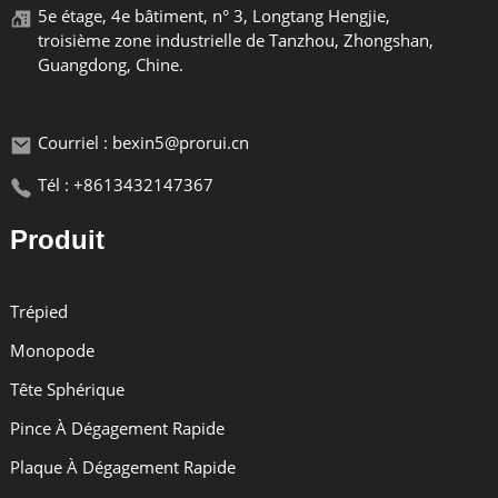
5e étage, 4e bâtiment, n° 3, Longtang Hengjie,
troisième zone industrielle de Tanzhou, Zhongshan,
Guangdong, Chine.
Avantages Du Produit
Courriel : bexin5@prorui.cn
Tél : +8613432147367
Produit
Forte Flexibilité
Trépied
La tige d'extension se compose de 4 parties, vous
Monopode
permettant d'ajuster la longueur selon les spécifications
souhaitées.
Tête Sphérique
Pince À Dégagement Rapide
Plaque À Dégagement Rapide