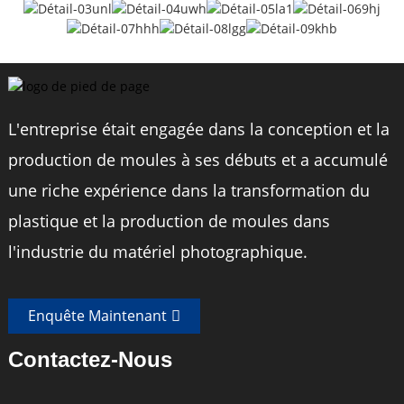
Caractéristiques
Marque
BEXIN
L'entreprise était engagée dans la conception et la
Modèle
P204B
production de moules à ses débuts et a accumulé
une riche expérience dans la transformation du
Matériel
Alliage d'aluminium
plastique et la production de moules dans
Longueur
935mm
l'industrie du matériel photographique.
Poids
175g
Enquête Maintenant
Fil
UNC1/4"
Contactez-Nous