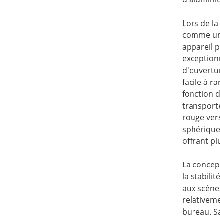
Lors de la
comme une
appareil 
exception
d'ouvertur
facile à r
fonction d
transporte
rouge ver
sphérique
offrant pl
La concept
la stabilit
aux scène
relativem
bureau. Sa