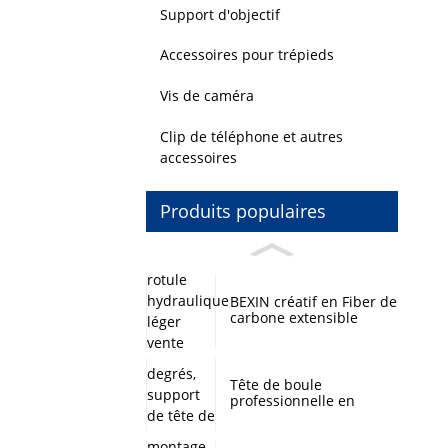
Support d'objectif
Accessoires pour trépieds
Vis de caméra
Clip de téléphone et autres
accessoires
Produits populaires
BEXIN créatif en Fiber de
carbone extensible
rotule hydraulique léger
vente chaude Mini
trépied pour
l'enregistrement
Tête de boule
professionnelle en
alliage d'aluminium
panoramique à 360