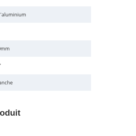
 d'aluminium
60mm
"
lanche
oduit