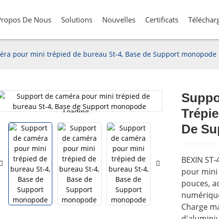
Propos De Nous
Solutions
Nouvelles
Certificats
Téléchar
éra pour mini trépied de bureau St-4, Base de Support monopode
Suppo
Trépie
Loading...
Loading...
De Su
BEXIN ST-
pour mini 
pouces, a
numérique
Charge ma
d'alumini