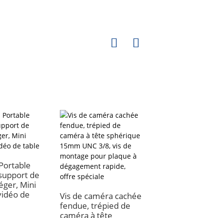
Portable
support de
éger, Mini
vidéo de
Vis de caméra cachée
Trépied de camér
fendue, trépied de
barre horizontale
caméra à tête
bras de flèche