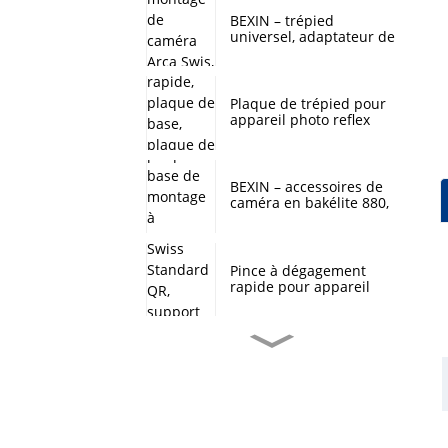
degrés, support de tête
de boule pour trépied
BEXIN – trépied
d'appareil photo
universel, adaptateur de
numérique DSLR
tête sphérique, plaque
de montage de caméra
Arca Swis, plaque à
dégagement rapide pour
Plaque de trépied pour
Benro sirui QZSD
appareil photo reflex
numérique, adaptateur
à dégagement rapide,
plaque de base, plaque
de montage pour
BEXIN – accessoires de
appareil photo reflex
caméra en bakélite 880,
numérique arca swiss,
plaque de base de
trépied à tête sphérique
montage à dégagement
rapide pour tête de
trépied YUNTENG 880,
Pince à dégagement
offre spéciale
rapide pour appareil
photo, Stock prêt, Arca
Swiss Standard QR,
support de trépied
Applicable pour appareil
BEXIN – trépied
photo numérique DSLR
universel, adaptateur de
SLR
tête sphérique, plaque
de montage de caméra
Arca Swis, plaque à
dégagement rapide pour
Accessoires de