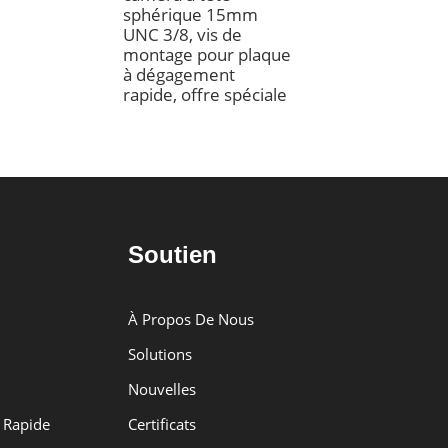
sphérique 15mm
extensible, bras 
UNC 3/8, vis de
tige de colonne m
montage pour plaque
angles pour trépi
à dégagement
de photographie
rapide, offre spéciale
monopode
Soutien
À Propos De Nous
Solutions
Nouvelles
 Rapide
Certificats