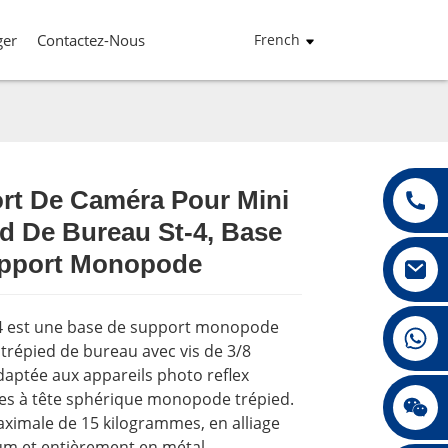
ger
Contactez-Nous
French
rt De Caméra Pour Mini
d De Bureau St-4, Base
Loading...
Loading...
Loading...
Loading...
pport Monopode
4 est une base de support monopode
+86 13432147367
trépied de bureau avec vis de 3/8
daptée aux appareils photo reflex
s à tête sphérique monopode trépied.
+86 13432147367
ximale de 15 kilogrammes, en alliage
um et entièrement en métal.