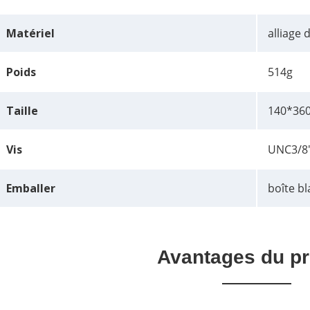
Matériel
alliage
Poids
514g
Taille
140*3
Vis
UNC3/8
Emballer
boîte b
Avantages du pr