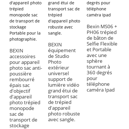
B
p
Bexin MS06 +
e
PH06 trépied
i
de bâton de
M
Selfie Flexible
BEXIN
p
et Portable
équipement
BEXIN
p
avec une
de Studio
accessoires
t
sphère
Photo
pour appareil
p
tournant à
extérieur
photo sac anti-
m
360 degrés
universel
poussière
pour
support de
rembourré
téléphone
lumière vidéo
épais sac
caméra Ipad
grand étui de
d'objectif
transport sac
d'appareil
de trépied
photo trépied
d'appareil
monopode
photo robuste
sac de
avec sangle.
transport de
stockage