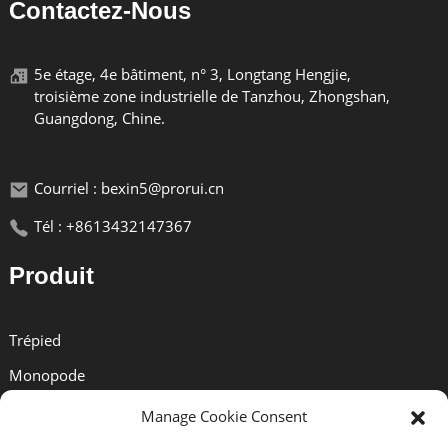
Contactez-Nous
5e étage, 4e bâtiment, n° 3, Longtang Hengjie,
troisième zone industrielle de Tanzhou, Zhongshan,
Guangdong, Chine.
Courriel : bexin5@prorui.cn
Tél : +8613432147367
Produit
Trépied
Monopode
Tête Sphérique
Manage Cookie Consent
Pince À Dégagement Rapide