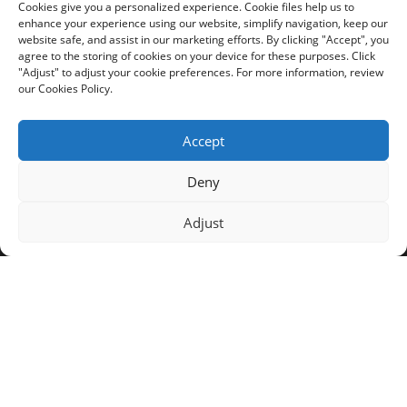
Cookies give you a personalized experience. Cookie files help us to
enhance your experience using our website, simplify navigation, keep our
Plaque À Dégagement Rapide
website safe, and assist in our marketing efforts. By clicking "Accept", you
agree to the storing of cookies on your device for these purposes. Click
Support D'objectif
"Adjust" to adjust your cookie preferences. For more information, review
our Cookies Policy.
Soutien
Accept
À Propos De Nous
Deny
Solutions
Adjust
Nouvelles
Certificats
Télécharger
Contactez-Nous