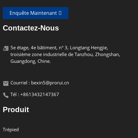
Enquête Maintenant
Poids Léger
Contactez-Nous
Le modèle MS06S est fabriqué en plastique de
haute qualité et est léger.
5e étage, 4e bâtiment, n° 3, Longtang Hengjie,
troisième zone industrielle de Tanzhou, Zhongshan,
Guangdong, Chine.
Courriel : bexin5@prorui.cn
Durable
Tél : +8613432147367
Le modèle MS-06S est fabriqué en plastique de
haute qualité et possède une structure robuste,
Produit
ce qui le rend durable.
Trépied