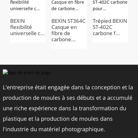
Matériel
Plastique
Taille
262 mm / 10,31 pouces
BEXIN
BEXIN ST364C
Trépied BEXIN
B
flexibilité
Casque en
ST-402C
f
universelle c...
fibre de
carbone f...
h
Poids
209g
carbone...
q
Fil
devise
Support de tablette, trépied portable pour smartphone, perche à
selfie, trépied
L'entreprise était engagée dans la conception et la
production de moules à ses débuts et a accumulé
une riche expérience dans la transformation du
Avantages Du Produit
plastique et la production de moules dans
l'industrie du matériel photographique.