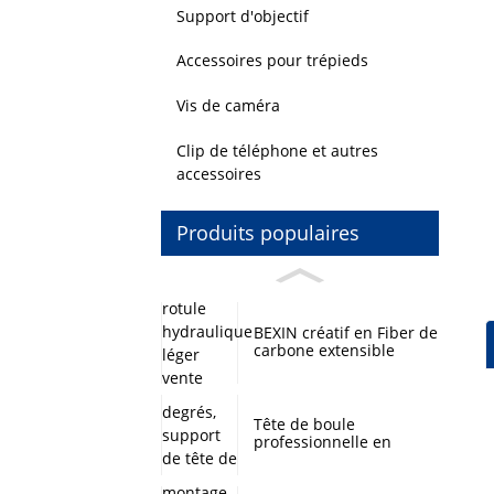
Support d'objectif
Accessoires pour trépieds
Vis de caméra
Clip de téléphone et autres
accessoires
Produits populaires
BEXIN créatif en Fiber de
carbone extensible
rotule hydraulique léger
vente chaude Mini
trépied pour
l'enregistrement
Tête de boule
professionnelle en
alliage d'aluminium
panoramique à 360