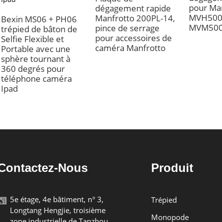
pour Ma
dégagement rapide
MVH50
Manfrotto 200PL-14,
Bexin MS06 + PH06
MVM500
pince de serrage
trépied de bâton de
pour accessoires de
Selfie Flexible et
caméra Manfrotto
Portable avec une
sphère tournant à
360 degrés pour
téléphone caméra
Ipad
Contactez-Nous
Produit
5e étage, 4e bâtiment, n° 3,
Trépied
Longtang Hengjie, troisième
Monopode
zone industrielle de Tanzhou,