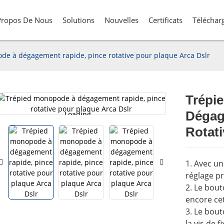
Propos De Nous
Solutions
Nouvelles
Certificats
Téléchar
e à dégagement rapide, pince rotative pour plaque Arca Dslr
Trépi
Dégag
Loading...
Loading...
Rotati
1. Avec un
réglage pr
2. Le bou
encore cet
3. Le bout
la vis de f