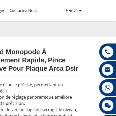
ger
Contactez-Nous
French
ed Monopode À
ement Rapide, Pince
Loading...
Loading...
Loading...
Loading...
ve Pour Plaque Arca Dslr
e échelle précise, permettant un
+86 13432147367
écis.
ton de réglage panoramique améliore
te précision.
+86 13432147367
on de verrouillage de serrage, le niveau,
ixation de la fente et la fente standard