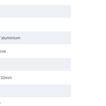
 d'aluminium
isse
*32mm
"