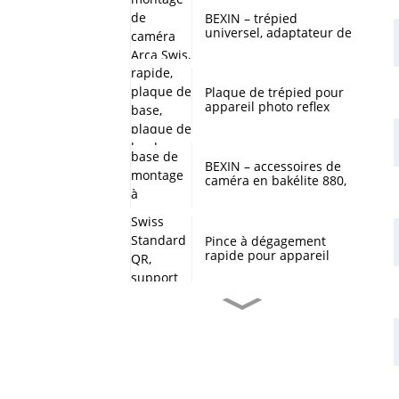
degrés, support de tête
de boule pour trépied
BEXIN – trépied
d'appareil photo
universel, adaptateur de
numérique DSLR
tête sphérique, plaque
de montage de caméra
Arca Swis, plaque à
dégagement rapide pour
Plaque de trépied pour
Benro sirui QZSD
appareil photo reflex
numérique, adaptateur
à dégagement rapide,
plaque de base, plaque
de montage pour
BEXIN – accessoires de
appareil photo reflex
caméra en bakélite 880,
numérique arca swiss,
plaque de base de
trépied à tête sphérique
montage à dégagement
rapide pour tête de
trépied YUNTENG 880,
Pince à dégagement
offre spéciale
rapide pour appareil
photo, Stock prêt, Arca
Swiss Standard QR,
support de trépied
Applicable pour appareil
BEXIN – trépied
photo numérique DSLR
universel, adaptateur de
SLR
tête sphérique, plaque
de montage de caméra
Arca Swis, plaque à
dégagement rapide pour
Accessoires de