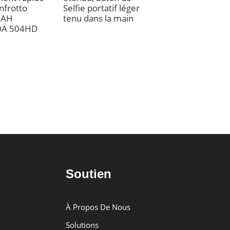
nfrotto
Selfie portatif léger
fibre de carbone-
0AH
tenu dans la main
sections, 12,99
A 504HD
pouces, 1,1 lb
Soutien
À Propos De Nous
Solutions