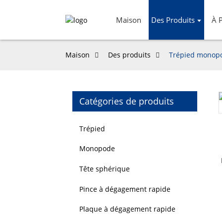
Maison
Des Produits
À 
Maison
Des produits
Trépied monopod
Catégories de produits
Loading...
Loading...
Trépied
Monopode
Tête sphérique
Pince à dégagement rapide
Plaque à dégagement rapide