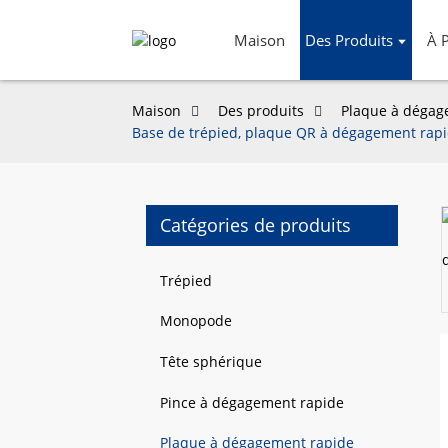
Maison
Des Produits
À 
Maison
Des produits
Plaque à dégag
Base de trépied, plaque QR à dégagement rapi
Catégories de produits
Trépied
Loading...
Loading...
Monopode
Tête sphérique
Pince à dégagement rapide
Plaque à dégagement rapide