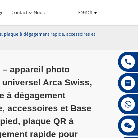
ger
Contactez-Nous
French
s, plaque à dégagement rapide, accessoires et
 – appareil photo
universel Arca Swiss,
Loading...
Loading...
Loading...
Loading...
e à dégagement
+86 13432147367
e, accessoires et Base
épied, plaque QR à
+86 13432147367
ement rapide pour