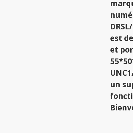
marqu
numér
DRSL/
est de
et por
55*50
UNC1/
un su
fonct
Bienv