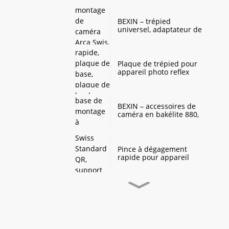
panoramique à 360
degrés, support de tête
de boule pour trépied
BEXIN – trépied
d'appareil photo
universel, adaptateur de
numérique DSLR
tête sphérique, plaque
de montage de caméra
Arca Swis, plaque à
dégagement rapide pour
Plaque de trépied pour
Benro sirui QZSD
appareil photo reflex
numérique, adaptateur
à dégagement rapide,
plaque de base, plaque
de montage pour
BEXIN – accessoires de
appareil photo reflex
caméra en bakélite 880,
numérique arca swiss,
plaque de base de
trépied à tête sphérique
montage à dégagement
rapide pour tête de
trépied YUNTENG 880,
Pince à dégagement
offre spéciale
rapide pour appareil
photo, Stock prêt, Arca
Swiss Standard QR,
support de trépied
Applicable pour appareil
BEXIN – trépied
photo numérique DSLR
universel, adaptateur de
SLR
tête sphérique, plaque
de montage de caméra
Arca Swis, plaque à