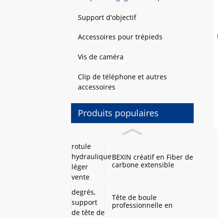
Support d'objectif
Accessoires pour trépieds
Vis de caméra
Clip de téléphone et autres
accessoires
Produits populaires
BEXIN créatif en Fiber de
carbone extensible
rotule hydraulique léger
vente chaude Mini
trépied pour
l'enregistrement
Tête de boule
professionnelle en
alliage d'aluminium