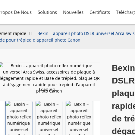
Propos De Nous
Solutions
Nouvelles
Certificats
Téléchar
ement rapide
Bexin – appareil photo DSLR universel Arca Swis
de pour trépied d'appareil photo Canon
Bexin
DSLR 
Loading...
Loading...
plaqu
rapid
de tr
dégag