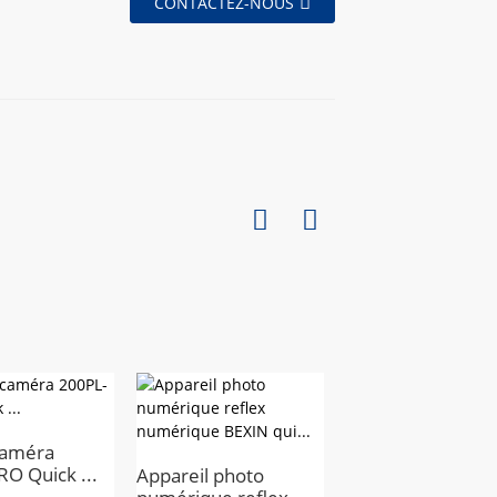
CONTACTEZ-NOUS
caméra
BEXIN offre spéci
O Quick ...
accès à la salle...
Appareil photo