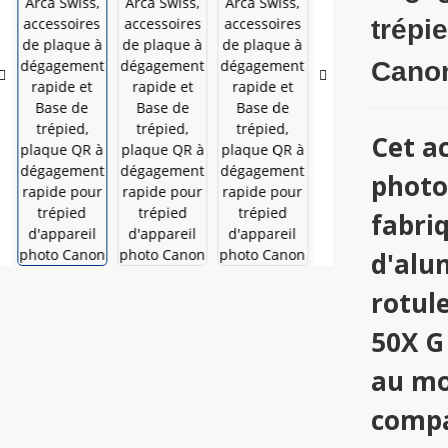
trépi
Cano
Cet a
photo
fabri
d'alum
rotule
50X G 
au mo
compa