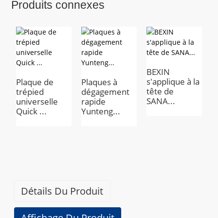
Produits connexes
BEXIN
s'applique à la
Plaque de
Plaques à
tête de
trépied
dégagement
SANA...
universelle
rapide
T
Quick ...
Yunteng...
d
p
n
d
r
Détails Du Produit
Affichage Du Produit