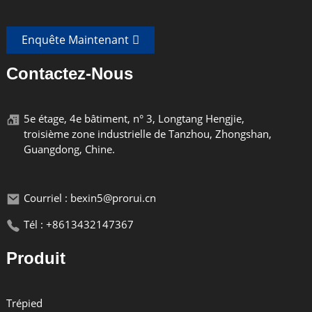
Fil
UNC1/4"
Enquête Maintenant
Câble de données de caméra arca swiss rrs,
Contactez-Nous
plaque de base de caméra à dégagement rapide
5e étage, 4e bâtiment, n° 3, Longtang Hengjie,
troisième zone industrielle de Tanzhou, Zhongshan,
Guangdong, Chine.
Caractéristiques Du Produit
Courriel : bexin5@prorui.cn
Le clip pour câble de l'appareil photo fonctionne avec les
Tél : +8613432147367
reflex Canon, Nikon et SONY et aide les utilisateurs à mieux
connecter les composants de l'appareil photo. Il est fabriqué
Produit
en alliage d'aluminium, qui est non seulement durable, mais
aussi élégant et généreux en apparence. Clip de câble de
caméra Bexin, différentes marques de caméras, pratique et
Trépied