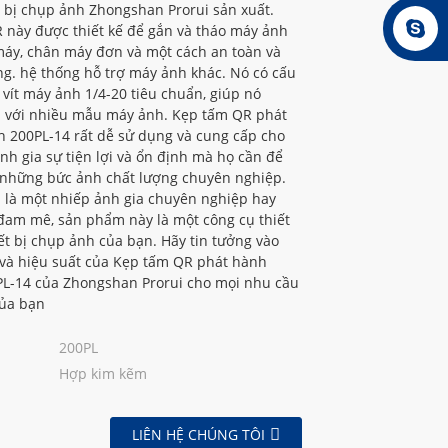
 bị chụp ảnh Zhongshan Prorui sản xuất.
 này được thiết kế để gắn và tháo máy ảnh
máy, chân máy đơn và một cách an toàn và
g. hệ thống hỗ trợ máy ảnh khác. Nó có cấu
 vít máy ảnh 1/4-20 tiêu chuẩn, giúp nó
h với nhiều mẫu máy ảnh. Kẹp tấm QR phát
 200PL-14 rất dễ sử dụng và cung cấp cho
nh gia sự tiện lợi và ổn định mà họ cần để
những bức ảnh chất lượng chuyên nghiệp.
 là một nhiếp ảnh gia chuyên nghiệp hay
đam mê, sản phẩm này là một công cụ thiết
ết bị chụp ảnh của bạn. Hãy tin tưởng vào
 và hiệu suất của Kẹp tấm QR phát hành
L-14 của Zhongshan Prorui cho mọi nhu cầu
ủa bạn
200PL
Hợp kim kẽm
LIÊN HỆ CHÚNG TÔI