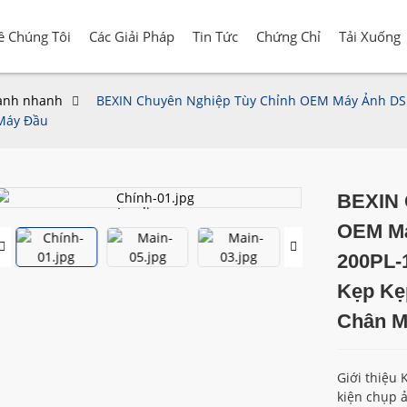
ề Chúng Tôi
Các Giải Pháp
Tin Tức
Chứng Chỉ
Tải Xuống
ành nhanh
BEXIN Chuyên Nghiệp Tùy Chỉnh OEM Máy Ảnh DS
 Máy Đầu
BEXIN 
Loading...
Loading...
OEM Má
200PL-
Kẹp Kẹ
Chân M
Giới thiệu
kiện chụp ả