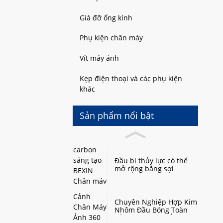
Giá đỡ ống kính
Phụ kiện chân máy
Vít máy ảnh
Kẹp điện thoại và các phụ kiện
khác
Sản phẩm nổi bật
Đầu bi thủy lực có thể
mở rộng bằng sợi
carbon sáng tạo BEXIN
Chân máy mini bán chạy
nhẹ bằng sợi carbon để
ghi âm
Chuyên Nghiệp Hợp Kim
Nhôm Đầu Bóng Toàn
Cảnh Chân Máy Ảnh 360