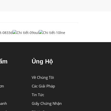
hẩm
Ủng Hộ
Về Chúng Tôi
ơn
Các Giải Pháp
Tin Tức
488RC2,484,496RC2,804RC2,728B,
hanh
Giấy Chứng Nhận