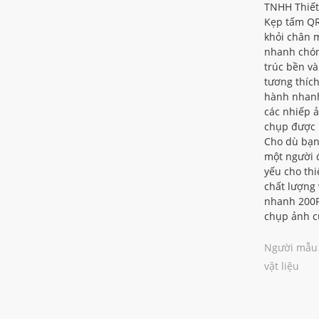
TNHH Thiết
Kẹp tấm QR
khỏi chân 
nhanh chón
trúc bền và
tương thíc
hành nhanh
các nhiếp ả
chụp được 
Cho dù bạn
một người 
yếu cho thi
chất lượng
nhanh 200P
chụp ảnh c
Người mẫu
vật liệu