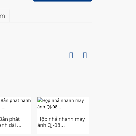
ẩm
Bản phát
Hộp nhả nhanh máy
Máy ảnh Tele dài
nh dài ...
ảnh QJ-08...
chuyên nghiệp...