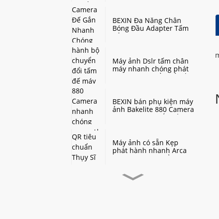
Độ Đầu Bóng Gắn Cho
Chân Máy Ảnh DSLR Kỹ
Thuật Số
BEXIN Đa Năng Chân
Bóng Đầu Adapter Tấm
Bảng Arca Swis Camera
Đế Gắn Nhanh Chóng
Phát Hành Đĩa Cho Máy
m
Ảnh Benro Sirui QZSD
Máy ảnh Dslr tấm chân
máy nhanh chóng phát
hành bộ chuyển đổi tấm
đế máy ảnh gắn tấm cho
máy ảnh dslr arca thụy
sĩ bóng đầu chân máy
BEXIN bán phụ kiện máy
ảnh Bakelite 880 Camera
nhanh chóng gắn tấm
đế cho chân máy
YUNTENG 880 đầu
Máy ảnh có sẵn Kẹp
phát hành nhanh Arca
Kẹp QR tiêu chuẩn Thụy
Sĩ Giá đỡ ba chân Áp
dụng cho máy ảnh kỹ
thuật số DSLR SLR
BEXIN Đa Năng Chân
Bóng Đầu Adapter Tấm
Bảng Arca Swis Camera
Đế Gắn Nhanh Chóng
Phát Hành Đĩa Cho Máy