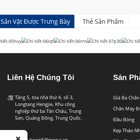
Sản Vật Được Trưng Bày
Thẻ Sản Phẩm
Thông Số Kỹ Thuật
BEXIN
Liên Hệ Chúng Tôi
Sản P
200PL
Tầng 5, tòa nhà thứ 4, số 3,
Giá Ba Chân
Longtang Hengjie, Khu công
Hợp kim kẽm
Chân Máy Đ
nghiệp thứ ba Tân Châu, Trung
Sơn, Quảng Đông, Trung Quốc.
Đầu Bóng
Manfrotto 324RC2 322RC2327RC2,460MG,468RC,
Kẹp Tháo N
Email: bexin5@prorui.cn