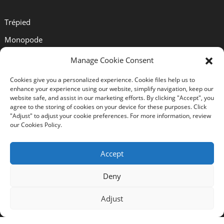
Trépied
Monopode
Tête Sphérique
Manage Cookie Consent
Pince À Dégagement Rapide
Cookies give you a personalized experience. Cookie files help us to
enhance your experience using our website, simplify navigation, keep our
Plaque À Dégagement Rapide
website safe, and assist in our marketing efforts. By clicking "Accept", you
agree to the storing of cookies on your device for these purposes. Click
Support D'objectif
"Adjust" to adjust your cookie preferences. For more information, review
our Cookies Policy.
Soutien
Accept
À Propos De Nous
Deny
Solutions
Adjust
Nouvelles
Certificats