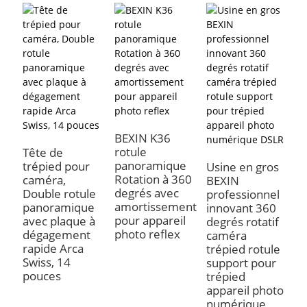
A
t
c
t
BEXIN K36
d
rotule
Tête de
t
panoramique
trépied pour
Usine en gros
s
Rotation à 360
caméra,
BEXIN
degrés avec
Double rotule
professionnel
amortissement
panoramique
innovant 360
pour appareil
avec plaque à
degrés rotatif
photo reflex
dégagement
caméra
rapide Arca
trépied rotule
Swiss, 14
support pour
pouces
trépied
appareil photo
numérique