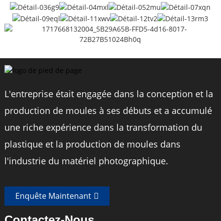
Caractéristiques
Marque
BEXIN
Modèle
ST402C
L'entreprise était engagée dans la conception et la
Matériel
Fibre de carbone
production de moules à ses débuts et a accumulé
une riche expérience dans la transformation du
porteur
40KG
plastique et la production de moules dans
l'industrie du matériel photographique.
Poids
1,7kg
Fil
UNC1/4"3/8
Enquête Maintenant
Contactez-Nous