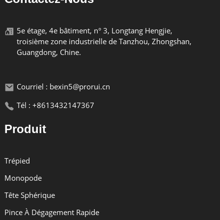
5e étage, 4e bâtiment, n° 3, Longtang Hengjie,
Avantages Du Produit
troisième zone industrielle de Tanzhou, Zhongshan,
Guangdong, Chine.
Courriel : bexin5@prorui.cn
Tél : +8613432147367
porteur
Produit
Le trépied en fibre de carbone ST402C peut
supporter jusqu'à 40 kg
Trépied
Monopode
Tête Sphérique
Pince À Dégagement Rapide
Diamètre Du Tuyau