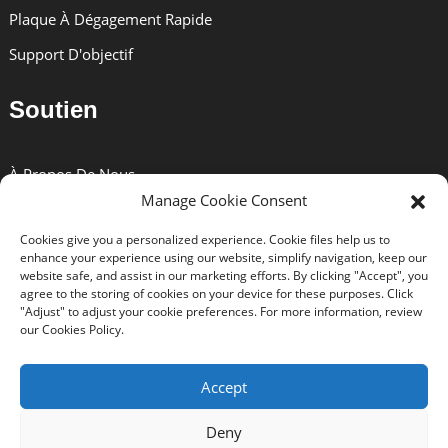
Plaque À Dégagement Rapide
Le ST402C a un diamètre de tuyau maximum de 40
mm et deux sections allongées
Support D'objectif
Soutien
À Propos De Nous
Équipement Applicable
Manage Cookie Consent
Solutions
Peut utiliser un appareil photo reflex, un micro
Cookies give you a personalized experience. Cookie files help us to
Nouvelles
appareil photo unique, un grand appareil photo,
enhance your experience using our website, simplify navigation, keep our
un téléobjectif
website safe, and assist in our marketing efforts. By clicking "Accept", you
Certificats
agree to the storing of cookies on your device for these purposes. Click
"Adjust" to adjust your cookie preferences. For more information, review
Télécharger
our Cookies Policy.
Contactez-Nous
Accept
Caractéristiques Du Produit
Deny