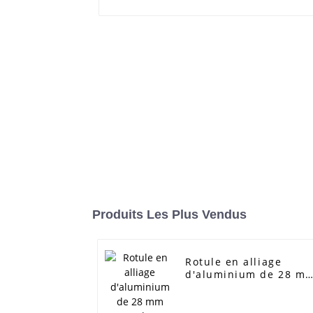
Produits Les Plus Vendus
Rotule en alliage
d'aluminium de 28 m
avec plaque de 1/4
pouce, charge utile de
6 kg