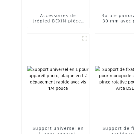
Accessoires de
Rotule pano
trépied BEXIN pièces
30 mm avec 
de rechange 1/4 M8
QR Arca Swis
3/8 antidérapant
reflex numé
anti-vibration trépied
charge maxim
monopode pied pieds
vis pic tapis
coussinet
Support universel en
Support de f
L pour appareil
rapide p