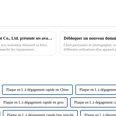
Zhongshan Prorui Photographic Equipment Co., Ltd. présente ses avantages concurrentiels
 non seulement démontré sa force,
Chers passionnés de photographie, no
 marché des équipements
différentes utilisations d'un appareil 
lesquelles il est adapté. Que vous uti
numérique, nous vous expliquons égal
Plaque en L à dégagement rapide en Chine
Plaque en L à dégageme
Plaque en L à dégagement rapide en gros
Plaque en L à dégagement 
Plaque en L à dégagement rapide bon marché
Plaque en L à dégage