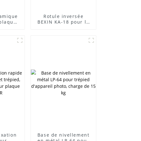
ramique
Rotule inversée
plaque
BEXIN KA-18 pour la
s, pour
photographie et la
rique,
vidéographie
ale 5 kg
ixation
Base de nivellement
our
en métal LP-64 pour