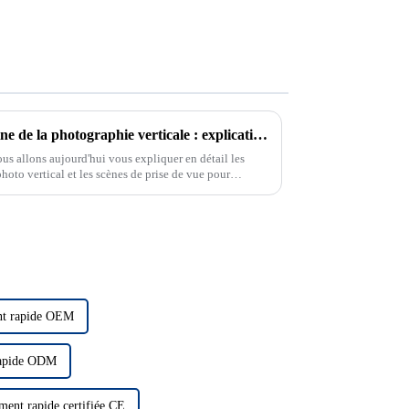
Débloquer un nouveau domaine de la photographie verticale : explication détaillée des compétences d'utilisation du tableau de photographie verticale et des scénarios applicables
us allons aujourd'hui vous expliquer en détail les
photo vertical et les scènes de prise de vue pour
lisiez un appareil photo à miroir ou un reflex
ement comment utiliser un appareil photo à miroir.
nt rapide OEM
rapide ODM
ment rapide certifiée CE