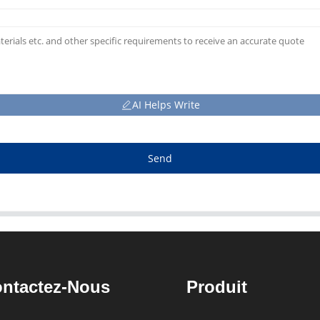
AI Helps Write
Send
ntactez-Nous
Produit