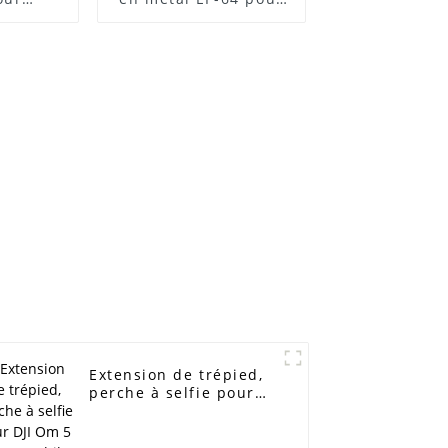
trépied,
trépied d'appareil
ve pour
photo, charge de 15
a DSLR
kg
Extension de trépied,
perche à selfie pour
DJI Om 5 Osmo Mobile
5 4 3, caméra à cardan
FeiYu Zhiyun Smooth