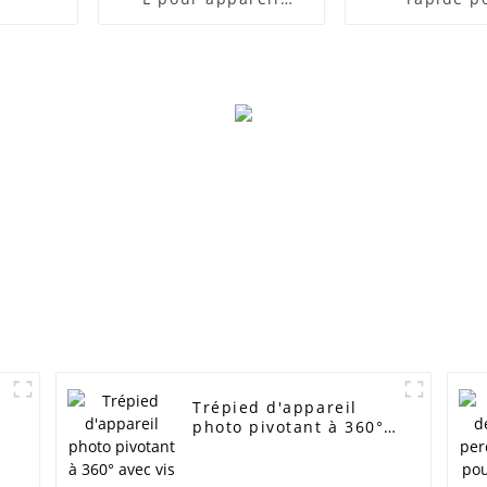
photo, plaque en L à
monopode et 
dégagement rapide
pince rotati
avec vis 1/4 pouce
plaque Arc
Trépied d'appareil
m
photo pivotant à 360°
avec vis 1/4 3/8" et
mini rotule pour
appareil photo reflex