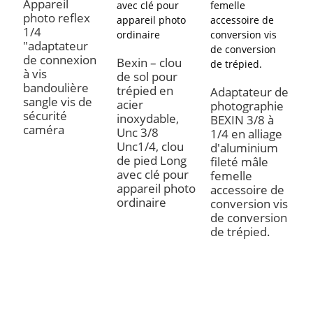
Appareil
photo reflex
1/4
"adaptateur
A
de connexion
v
Bexin – clou
à vis
d
de sol pour
bandoulière
l
trépied en
Adaptateur de
sangle vis de
c
acier
photographie
sécurité
e
inoxydable,
BEXIN 3/8 à
caméra
à
Unc 3/8
1/4 en alliage
a
Unc1/4, clou
d'aluminium
d
de pied Long
fileté mâle
p
avec clé pour
femelle
appareil photo
accessoire de
ordinaire
conversion vis
de conversion
de trépied.