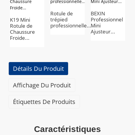
Rotule de
BEXIN
B
trépied
Professionnel
P
K19 Mini
professionnelle...
Mini
R
Rotule de
Ajusteur...
3
Chaussure
Froide...
Détails Du Produit
Affichage Du Produit
Étiquettes De Produits
Caractéristiques