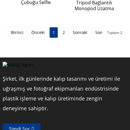
Çubuğu Selfie
Tripod Bağlantılı
Çubuğu...
Monopod Uzatma
Çubuğu Reklam...
Birinci
Önceki
1
2
Sonraki
Son
Toplam 2
Şirket, ilk günlerinde kalıp tasarımı ve üretimi ile
uğraşmış ve fotoğraf ekipmanları endüstrisinde
plastik işleme ve kalıp üretiminde zengin
deneyime sahiptir.
Şimdi Sor