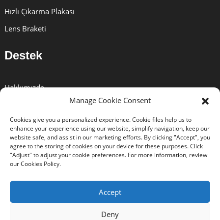
Hızlı Çıkarma Plakası
Lens Braketi
Destek
Hakkımızda
Manage Cookie Consent
Çözümler
Cookies give you a personalized experience. Cookie files help us to
Haberler
enhance your experience using our website, simplify navigation, keep our
website safe, and assist in our marketing efforts. By clicking "Accept", you
Sertifikalar
agree to the storing of cookies on your device for these purposes. Click
"Adjust" to adjust your cookie preferences. For more information, review
Indirmek
our Cookies Policy.
Bize Ulaşın
Accept
Deny