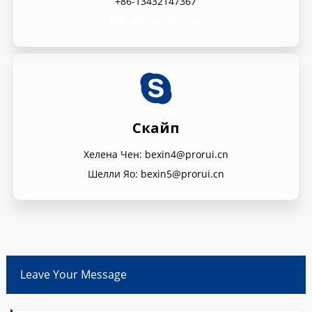
+86-13432147367
(Whatsapp/Wechat)
Скайп
Хелена Чен: bexin4@prorui.cn
Шелли Яо: bexin5@prorui.cn
Leave Your Message