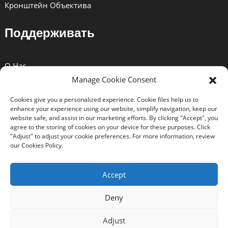
Кронштейн Объектива
Поддерживать
О Нас
Manage Cookie Consent
Решения
Cookies give you a personalized experience. Cookie files help us to
Новости
enhance your experience using our website, simplify navigation, keep our
website safe, and assist in our marketing efforts. By clicking "Accept", you
Сертификаты
agree to the storing of cookies on your device for these purposes. Click
"Adjust" to adjust your cookie preferences. For more information, review
Скачать
our Cookies Policy.
Связаться С Нами
Accept
Deny
Copyright © 2024 BEXIN. Все права защищены. -
Топ
Adjust
поиска
-
Карта сайта
-
Trans_sitemap