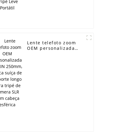
Lente telefoto zoom
OEM personalizada
BEXIN 250mm, placa
suíça de suporte longo
para tripé de câmera
SLR com cabeça
esférica