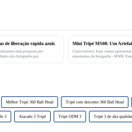
s de liberação rápida azuis
Mini Tripé MS08: Um Artefato
ealizamos uma pesquisa por
Caros leitores, hoje vamos apresentar
dades dos fotógrafos por
entusiastas da fotografia - MS08. Este t
multifuncionais, tem...
Melhor Tripé 360 Ball Head
Tripé com desconto 360 Ball Head
do 3
Atacado 3 Tripé
Tripé ODM 3
Tripé 3 de alta qualida