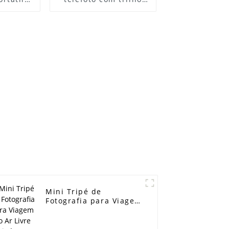
e selfie
deslizante nodal
o
longo para tripé de
câmera RRS ARCA
SWISS
Mini Tripé de
Fotografia para Viagem
ao Ar Livre Tripé Leve
Portátil