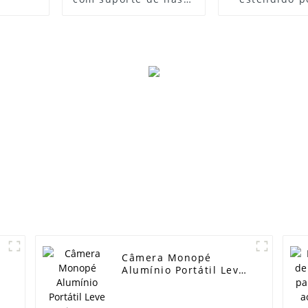
longa de 125 mm
leve bastão d
para placa de câmera
de mã
DSLR de liberação
rápida
Câmera Monopé
Alumínio Portátil Leve
Viagem Monopé
61.81in 8 Seções