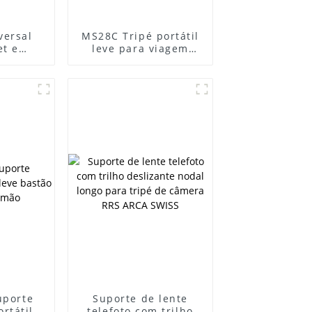
versal
MS28C Tripé portátil
et e
leve para viagem
uporte
Suporte de mesa
hone e
para vídeo Mini tripé
adeira
para
1/4 de
uporte
ria para
ivo
uporte
Suporte de lente
rtátil
telefoto com trilho