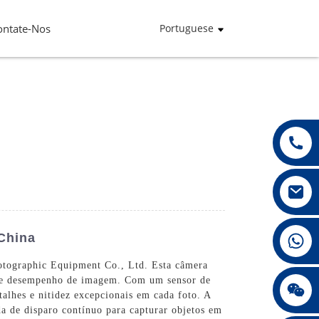
ontate-Nos
Portuguese
+86 13432147367
 China
otographic Equipment Co., Ltd. Esta câmera
de e desempenho de imagem. Com um sensor de
+86 13432147367
alhes e nitidez excepcionais em cada foto. A
 de disparo contínuo para capturar objetos em