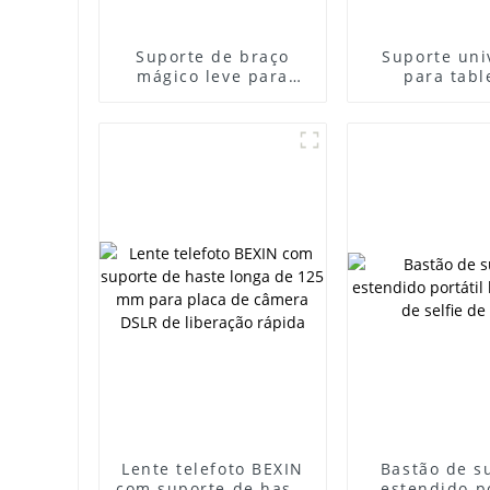
Suporte de braço
Suporte uni
mágico leve para
para tabl
câmera com cabeça
telefone, s
de bola dupla
para smartp
tablet, braç
com furo 
parafuso de 
polegada, s
para sapata f
vlog ao v
Lente telefoto BEXIN
Bastão de s
com suporte de haste
estendido po