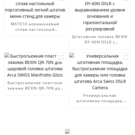
площадка для штатива
Sirui для камер Canon.
MATE10 алюминиевый
сплав настольный
портативный легкий
Штативная головка BEXIN
штатив мини-стенд для
DY-60N DSLR с
камеры
выравниванием уровня
основания и
горизонтальной
регулировкой
Быстросъемная пластина
зажима BEXIN QR-70N для
шаровой головки
Универсальная
штатива Arca SWISS
штативная площадка,
Manfrotto Gitzo
быстросъемная площадка
для камеры или головка
штатива Arca Swiss DSLR
Camera