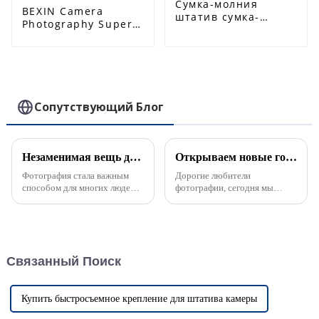
Сумка-молния
BEXIN Camera
штатив сумка-
Photography Super
стойка чехол для
Spring Crab Clip
хранения
Штатив Внешний
микрофона свет
Magic Arm
фотооборудование
Крепление Мини
для наружного
Шаровая Головка
использования
Крепление 1/4 Винт
Сопутствующий Блог
аксессуары
Камера Крепление
Незаменимая вещь для любителей фотографии! Экологически чистые силиконовые прочные надувные шары, заставят ваше оборудование выглядеть как новое!
Открываем новые горизонты вертикальной фотографии: подробное объяснение навыков использования доски для вертикальной фотографии и применимых сценариев
Фотография стала важным
Дорогие любители
способом для многих людей
фотографии, сегодня мы
запечатлеть прекрасные
более подробно объясним
моменты. По мере увеличения
различные способы
количества снимков
использования вертикальной
фотооборудование
камеры и то, для каких сцен
неизбежно подвергается
съемки она подходит.
Связанный Поиск
воздействию пыли, которая не
Являетесь ли вы
только влияет на...
пользователем зеркальной...
Купить быстросъемное крепление для штатива камеры