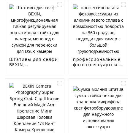
Release Plate
штатива
зеркальной
цифровой
зеркальной камеры
Штативы для селфи
профессиональные
BEXIN,
фотоаксессуары из
многофункциональная
алюминиевого
гибкая регулируемая
сплава с
портативная стойка
возможностью
для камеры, монопод
поворота на 360
с сумкой для
градусов, подходит
переноски для DSLR-
для камер с
камеры
большой
грузоподъемностью