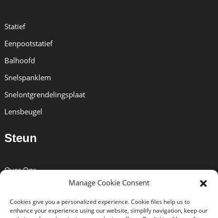
Statief
Eenpootstatief
Balhoofd
Snelspanklem
Snelontgrendelingsplaat
Lensbeugel
Steun
Over Ons
Manage Cookie Consent
Oplossingen
Cookies give you a personalized experience. Cookie files help us to
Nieuws
enhance your experience using our website, simplify navigation, keep our