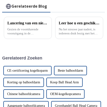
voor cameratelefoon
Gerelateerde Blog
Lancering van een nieuw product: serie blauwe snelwisselplaten
Leer hoe u een geschikte monopod voor uzelf kiest
Gezien de voortdurende
Nu het nieuwe jaar nadert, is
vooruitgang in de
iedereen druk bezig met het
fotografietechnologie hebben
plannen van hoe ze hun
we een enquête gehouden
vakanties willen doorbrengen
onder de markt en daaruit is
en quality time willen
gebleken dat de eisen die
doorbrengen met familie en
fotografen stellen aan
vrienden. Voor
Gerelateerd Zoeken
fotografische apparatuur
fotografieliefhebbers: hoe kies
constant zijn...
je een draagbare en prakt...
CE-certificering kogelkoparm
Beste balhoofdarm
Korting op balhoofdarm
Koop Ball Head Arm
Chinese balhoofdcamera
OEM-kogelkopcamera
Aangepaste balhoofdcamera
Groothandel Ball Head Camera