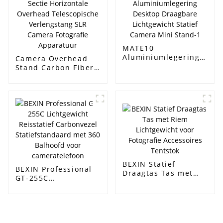
Zware Lens
desktopcamera
Onderdelen
MATE10
Aluminiumlegering
Camera Overhead
Desktop Draagbare
Stand Carbon Fiber
Lichtgewicht Statief
2-Sectie Horizontale
Camera Mini Stand-
Overhead
1
Telescopische
Verlengstang SLR
Camera Fotografie
Apparatuur
BEXIN Statief
BEXIN Professional
Draagtas Tas met
GT-255C
Riem Lichtgewicht
Lichtgewicht
voor Fotografie
Reisstatief
Accessoires Tentstok
Carbonvezel
Statiefstandaard
met 360 Balhoofd