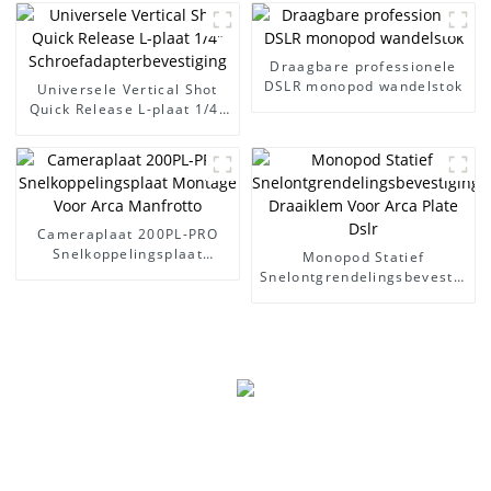
Buitenclips Zwarte plastic
telefoonhouder voor op het
bureau De meeste mobiele
telefoons
Draagbare professionele
DSLR monopod wandelstok
Universele Vertical Shot
Quick Release L-plaat 1/4"
Schroefadapterbevestiging
Cameraplaat 200PL-PRO
Snelkoppelingsplaat
Monopod Statief
Montage Voor Arca
Snelontgrendelingsbevestiging
Manfrotto
Draaiklem Voor Arca Plate
Dslr