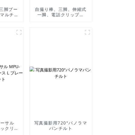
三脚ブー
自撮り棒、三脚、伸縮式
式マルチア
一脚、電話クリップ付
ッドアー
き、Gopro Hero 11 10
三脚一脚用
9 8 7 6 5 DJI Action 3
2 SJCAM 4K スポーツカ
ム用
バーサル
写真撮影用720°パノラマ
クイックリリ
パンチルト
ト ブラケ