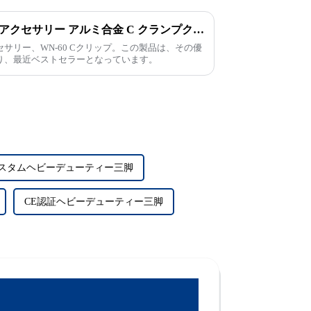
BEXIN プロフェッショナルアクセサリー アルミ合金 C クランプクリップ 1/4'' ネジ付き デスクトップクランプ用
セサリー、WN-60 Cクリップ。この製品は、その優
り、最近ベストセラーとなっています。
スタムヘビーデューティー三脚
CE認証ヘビーデューティー三脚