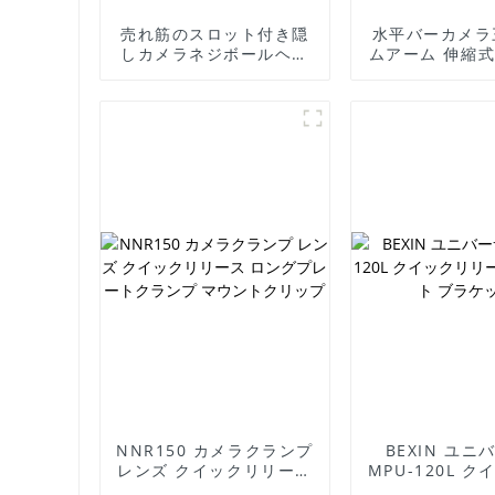
売れ筋のスロット付き隠
水平バーカメラ
しカメラネジボールヘッ
ムアーム 伸縮
ドカメラ三脚 15mm
ングルコラムロ
UNC 3/8 マウントネジ
ム 写真撮影用
クイックリリースプレー
ト用
NNR150 カメラクランプ
BEXIN ユニ
レンズ クイックリリース
MPU-120L 
ロングプレートクランプ
ース L プレー