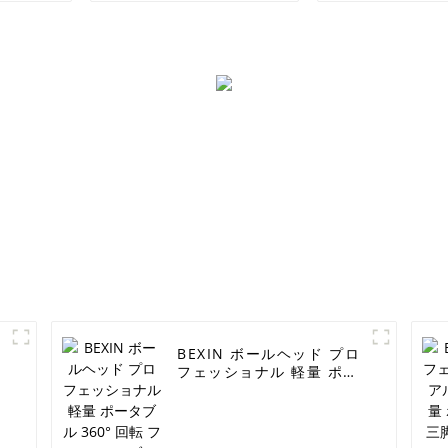
マウントクリップ
ット
BEXIN ボールヘッド プロ
フェッショナル 軽量 ポー
タブル 360° 回転 フラッ
シュ ブラケット ホルダー
カメラスタンド用