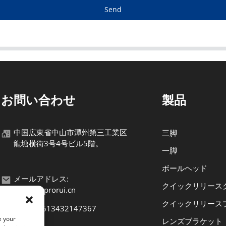
Send
お問い合わせ
製品
中国広東省中山市潭州第三工業区
三脚
龍塘横街3号4号ビル5階。
一脚
ボールヘッド
メールアドレス:
クイックリリース
bexin5@prorui.cn
クイックリリース
電話: +8613432147367
e your
レンズブラケット