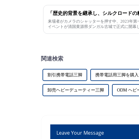
来場者がカメラのシャッターを押す中、2023年
イベントが清国黄源県ダンガル古城で正式に開幕
関連検索
割引携帯電話三脚
携帯電話用三脚を購入
卸売ヘビーデューティー三脚
ODM ヘ
Leave Your Message