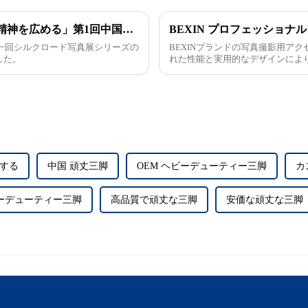
「歴史的背景を継承し、シルクロードの精神を広める」第1回中国シルクロード写真展が青海省黄源市で開幕
第一回シルクロード写真展シリーズの
BEXINブランドの写真撮影用アク
した。
れた性能と実用的なデザインによ
する
中国 頑丈三脚
OEM ヘビーデューティー三脚
カ
ビーデューティー三脚
高品質で頑丈な三脚
安価な頑丈な三脚