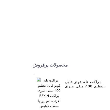
محصولات پرفروش
براکت تله فوتو قابل
تنظیم 400 میلی متری
BEXIN براکت لغزنده
دوربین با صفحه نمایش
سریع برای قطعات لنز
سنگین طولانی دوربین
DSLR