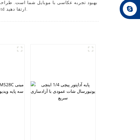
بهبود تجربه عکاسی با موبایل شما است. طراحی
تبدیل می کند. بازی عکاسی خود را با OEM Mobile On Tripod از Zhongshan Prorui Photographic Equipment Co., Ltd ارتقا دهید.