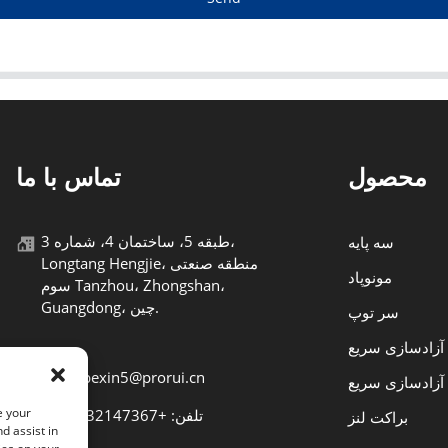
محصول
تماس با ما
طبقه 5، ساختمان 4، شماره 3،
سه پایه
Longtang Hengjie، منطقه صنعتی
مونوپاد
سوم Tanzhou، Zhongshan،
Guangdong، چین.
سر توپ
 آزادسازی سریع
ایمیل: bexin5@prorui.cn
زادسازی سریع
e your
تلفن: +8613432147367
براکت لنز
d assist in