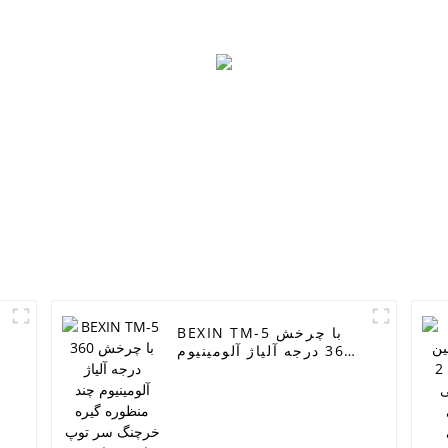
BEXIN TM-5 با چرخش
360 درجه آلیاژ آلومینیوم
چند منظوره گیره خرچنگ
سر توپ بازوی جادویی
برای دوربین رومیزی