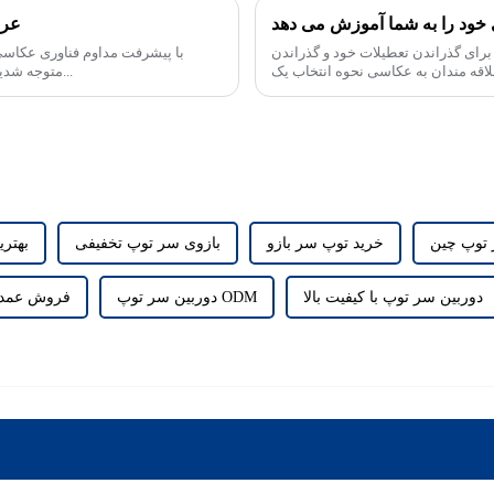
 خود را به شما آموزش می دهد
عرض
برای گذراندن تعطیلات خود و گذراندن
با پیشرفت مداوم فناوری عکاسی،
علاقه مندان به عکاسی نحوه انتخاب یک
متوجه شدیم که نیازهای عکاسان برای تجهیزات عکاسی ثابت است...
پرتابل و تمرین...
 توپ چین
خرید توپ سر بازو
بازوی سر توپ تخفیفی
بهتری
دوربین سر توپ با کیفیت بالا
دوربین سر توپ ODM
فروش عمده