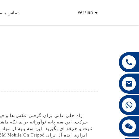
Persian
تماس با ما
+86 13432147367
حرکت. این سه پایه نوآورانه برای نگه دا
+86 13432147367
ثابت و حرفه ای بگیرید. این سه پایه از موا